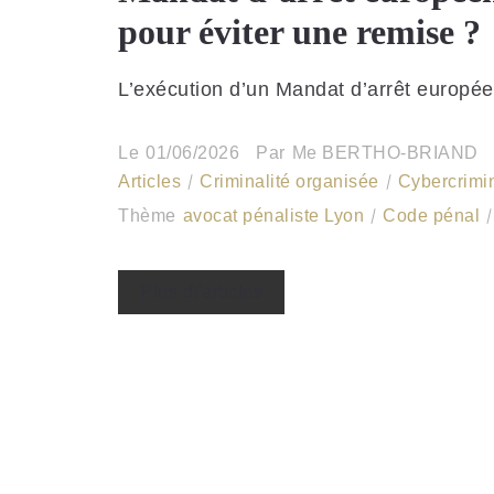
pour éviter une remise ?
L’exécution d’un Mandat d’arrêt europée
Le
01/06/2026
Par
Me BERTHO-BRIAND
Articles
Criminalité organisée
Cybercrimin
Thème
avocat pénaliste Lyon
Code pénal
Plus d\'articles