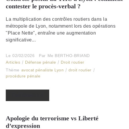
contester le procès-verbal ?
La multiplication des contrôles routiers dans la
métropole de Lyon, notamment lors des opérations
"Place Nette", entraîne une augmentation
significative...
Le
02/02/2026
Par
Me BERTHO-BRIAND
Articles
Défense pénale
Droit routier
Thème
avocat pénaliste Lyon
droit routier
procédure pénale
Plus d\'articles
Apologie du terrorisme vs Liberté
d’expression