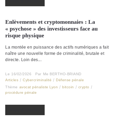
Plus d\'articles
Enlèvements et cryptomonnaies : La
« psychose » des investisseurs face au
risque physique
La montée en puissance des actifs numériques a fait
naître une nouvelle forme de criminalité, brutale et
directe. Loin des...
Le
16/02/2026
Par
Me BERTHO-BRIAND
Articles
Cybercriminalité
Défense pénale
Thème
avocat pénaliste Lyon
bitcoin
crypto
procédure pénale
Plus d\'articles