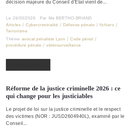
décision majeure du Conseil d'État vient de...
Le
26/03/2026
Par
Me BERTHO-BRIAND
Articles
Cybercriminalité
Défense pénale
fichiers
Terrorisme
Thème
avocat pénaliste Lyon
Code pénal
procédure pénale
vidéosurveillance
Plus d\'articles
Réforme de la justice criminelle 2026 : ce
qui change pour les justiciables
Le projet de loi sur la justice criminelle et le respect
des victimes (NOR : JUSD2604940L), examiné par le
Conseil...