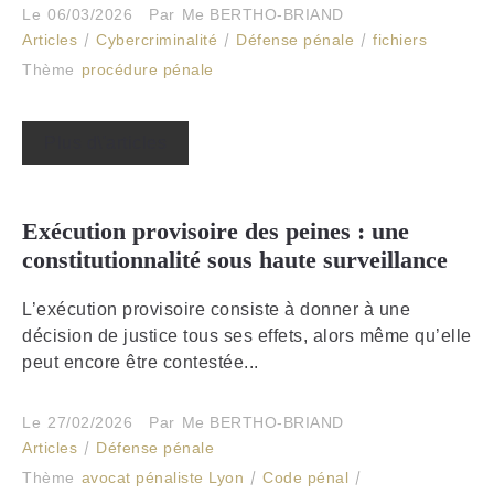
Le
06/03/2026
Par
Me BERTHO-BRIAND
Articles
Cybercriminalité
Défense pénale
fichiers
Thème
procédure pénale
Plus d\'articles
Exécution provisoire des peines : une
constitutionnalité sous haute surveillance
L’exécution provisoire consiste à donner à une
décision de justice tous ses effets, alors même qu’elle
peut encore être contestée...
Le
27/02/2026
Par
Me BERTHO-BRIAND
Articles
Défense pénale
Thème
avocat pénaliste Lyon
Code pénal